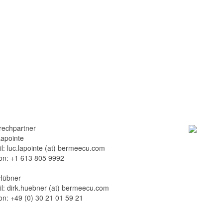
rechpartner
apointe
l: luc.lapointe (at) bermeecu.com
on: +1 613 805 9992
 Hübner
l: dirk.huebner (at) bermeecu.com
on: +49 (0) 30 21 01 59 21